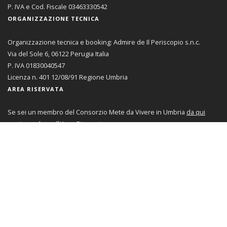
P. IVA e Cod. Fiscale 03463330542
ORGANIZZAZIONE TECNICA
Organizzazione tecnica e booking: Admire de Il Periscopio s.n.c.
Via del Sole 6, 06122 Perugia Italia
P. IVA 01830040547
Licenza n. 401 12/08/91 Regione Umbria
AREA RISERVATA
Se sei un membro del Consorzio Mete da Vivere in Umbria
da qui
puoi accedere all'Area Riservata
CONTATTI
info@emozioninumbria.com
T&RB//GROUP
©
2026
- tutti i diritti riservati -
Privacy Policy