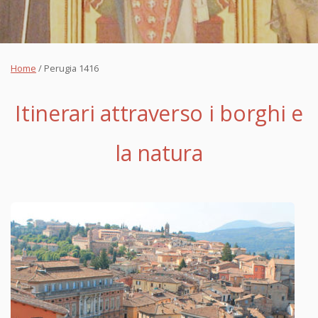
Home
/
Perugia 1416
Itinerari attraverso i borghi e
la natura