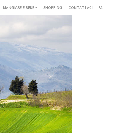
MANGIARE E BERE
SHOPPING
CONTATTACI
CERCA
NEL
SITO
Ristorante
ast
e
se