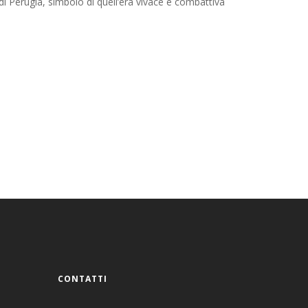
di Perugia, simbolo di quell’era vivace e combattiva
CONTATTI