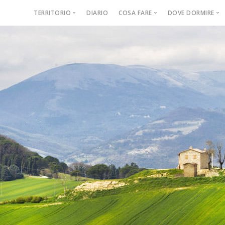
TERRITORIO
DIARIO
COSA FARE
DOVE DORMIRE
Il Consorzio
Itinerari storici
Agriturismo
Il Territorio e la Storia
Escursioni
Bed & Breakf
Come arrivare
Visite guidate
Casa vacanz
Buono a sapersi
Giornate a tema
Country Hou
Corsi
Luoghi memorabili
Eventi regionali