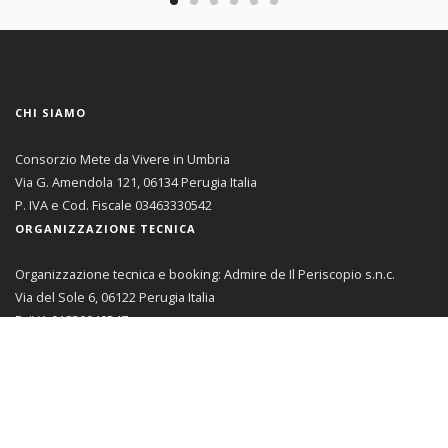
CHI SIAMO
Consorzio Mete da Vivere in Umbria
Via G. Amendola 121, 06134 Perugia Italia
P. IVA e Cod. Fiscale 03463330542
ORGANIZZAZIONE TECNICA
Organizzazione tecnica e booking: Admire de Il Periscopio s.n.c.
Via del Sole 6, 06122 Perugia Italia
P. IVA 01830040547
Licenza n. 401 12/08/91 Regione Umbria
AREA RISERVATA
Se sei un membro del Consorzio Mete da Vivere in Umbria
da qui
puoi accedere all'Area Riservata