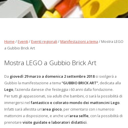
Home
/
Eventi
/
Eventi regionali
/
Manifestazioni a tema
/
Mostra LEGO
a Gubbio Brick Art
Mostra LEGO a Gubbio Brick Art
Da
giovedì 29 marzo a domenica 2 settembre 2018
si svolgerà a
Gubbio la manifestazione a tema
“GUBBIO BRICK ART”
, dedicata alla
Lego
, l’azienda danese che festeggia i 60 anni dalla fondazione.
Per tutti gli appassionati, sia adulti che bambini, ci sarà la possibilità di
immergersi nel
fantastico e colorato mondo dei mattoncini Lego
.
Infatti sarà allestita un’
area gioco
, per cimentarsi con i numerosi
mattoncini a disposizione, e anche un’
area selfie
, con la possibilità di
prenotare
visite guidate e laboratori didattici
.