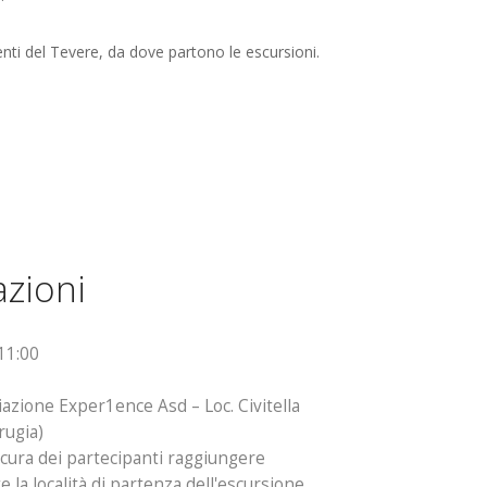
enti del Tevere, da dove partono le escursioni.
zioni
11:00
azione Exper1ence Asd – Loc. Civitella
ugia)
cura dei partecipanti raggiungere
a località di partenza dell'escursione