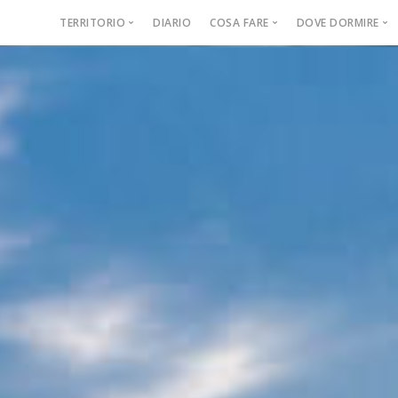
TERRITORIO
DIARIO
COSA FARE
DOVE DORMIRE
Il Consorzio
Itinerari storici
Agriturismo
Il Territorio e la Storia
Escursioni
Bed & Breakf
Come arrivare
Visite guidate
Casa vacanz
Buono a sapersi
Giornate a tema
Country Hou
Corsi
Luoghi memorabili
Eventi regionali