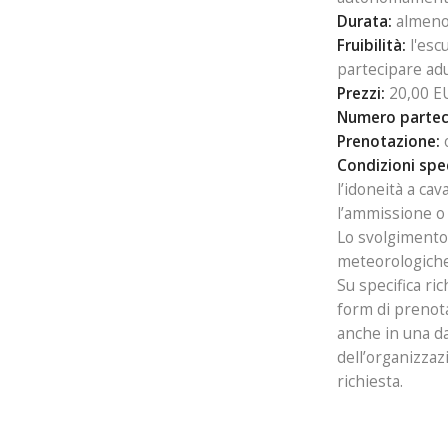
Durata:
almeno
Fruibilità:
l'esc
partecipare adu
Prezzi:
20,00 E
Numero parteci
Prenotazione:
o
Condizioni spec
l’idoneità a ca
l’ammissione o 
Lo svolgimento 
meteorologiche 
Su specifica ri
form di prenota
anche in una da
dell’organizzaz
richiesta.