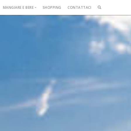
MANGIARE E BERE
SHOPPING
CONTATTACI
CERCA
NEL
SITO
Ristorante
ast
e
se