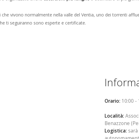
i
che vivono normalmente nella valle del Ventia, uno dei torrenti afflu
che ti seguiranno sono esperte e certificate.
Informa
Orario:
10:00 - 
Località:
Associ
Benazzone (Per
Logistica:
sarà 
autonomamente l