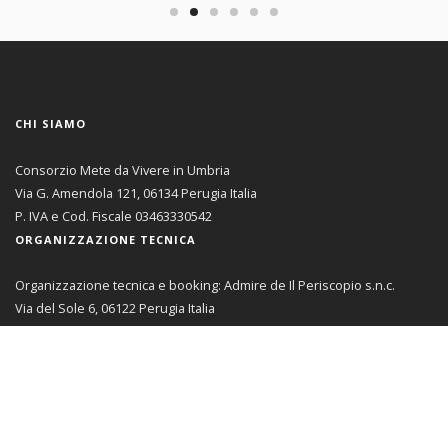
CHI SIAMO
Consorzio Mete da Vivere in Umbria
Via G. Amendola 121, 06134 Perugia Italia
P. IVA e Cod. Fiscale 03463330542
ORGANIZZAZIONE TECNICA
Organizzazione tecnica e booking: Admire de Il Periscopio s.n.c.
Via del Sole 6, 06122 Perugia Italia
P. IVA 01830040547
Licenza n. 401 12/08/91 Regione Umbria
AREA RISERVATA
Se sei un membro del Consorzio Mete da Vivere in Umbria
da qui
puoi accedere all'Area Riservata