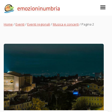
Home
/
Eventi
/
Eventi regionali
/
Musica e concerti
/
Pagina 2