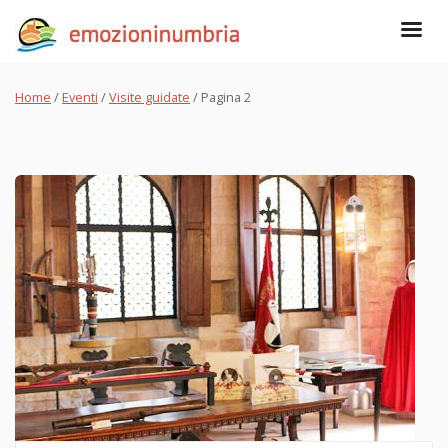
Home
/
Eventi
/
Visite guidate
/
Pagina 2