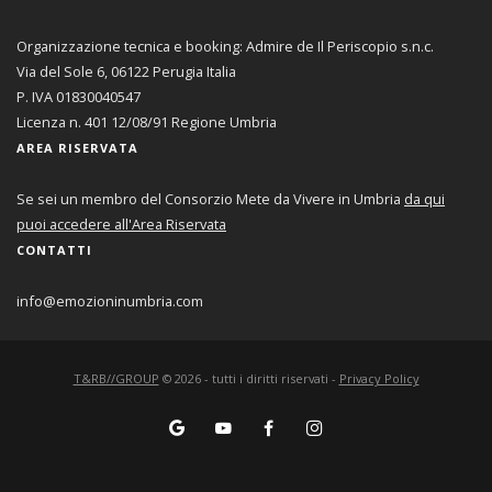
Organizzazione tecnica e booking: Admire de Il Periscopio s.n.c.
Via del Sole 6, 06122 Perugia Italia
P. IVA 01830040547
Licenza n. 401 12/08/91 Regione Umbria
AREA RISERVATA
Se sei un membro del Consorzio Mete da Vivere in Umbria
da qui
puoi accedere all'Area Riservata
CONTATTI
info@emozioninumbria.com
T&RB//GROUP
©
2026
- tutti i diritti riservati -
Privacy Policy