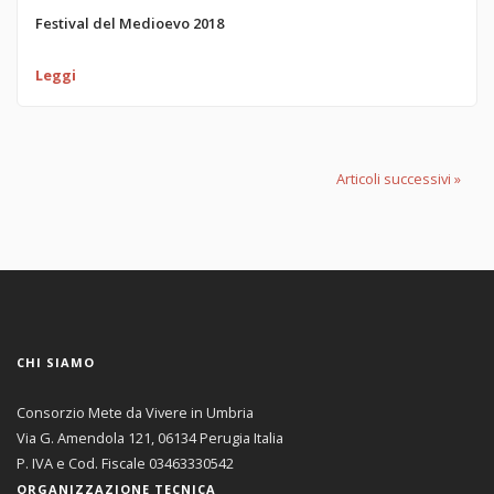
Festival del Medioevo 2018
Leggi
Articoli successivi
»
CHI SIAMO
Consorzio Mete da Vivere in Umbria
Via G. Amendola 121, 06134 Perugia Italia
P. IVA e Cod. Fiscale 03463330542
ORGANIZZAZIONE TECNICA