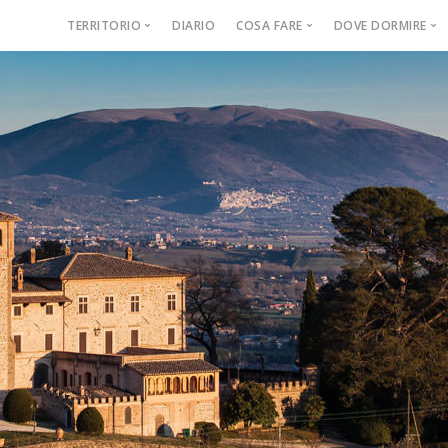
TERRITORIO
DIARIO
COSA FARE
DOVE DORMIRE
Il Consorzio
Itinerari storici
Agriturismo
Il Territorio e la Storia
Escursioni
Bed & Breakf
Come arrivare
Visite guidate
Casa vacanz
Buono a sapersi
Giornate a tema
Country Hou
Corsi
Luoghi memorabili
Eventi regionali