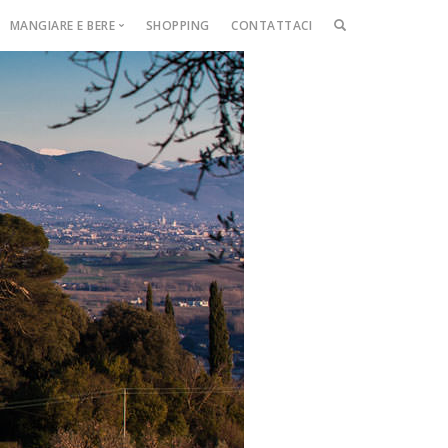
MANGIARE E BERE
SHOPPING
CONTATTACI
CERCA
NEL
SITO
Ristorante
ast
e
se