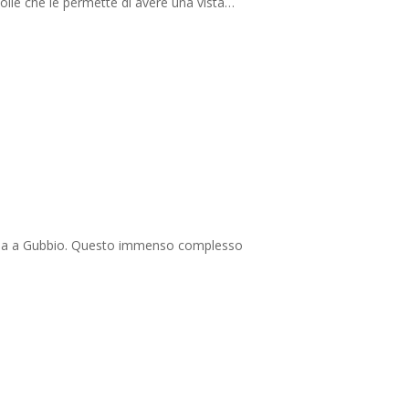
colle che le permette di avere una vista…
rugia a Gubbio. Questo immenso complesso