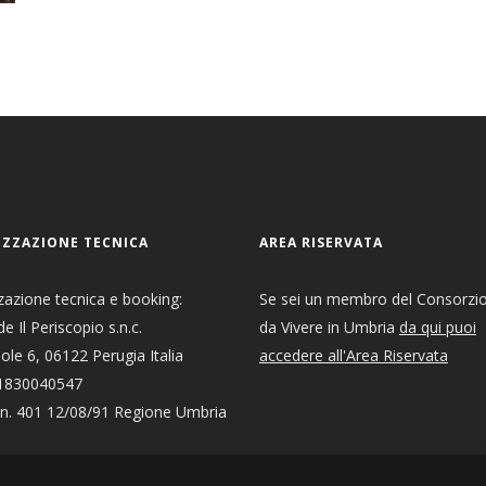
ZZAZIONE TECNICA
AREA RISERVATA
zazione tecnica e booking:
Se sei un membro del Consorzi
e Il Periscopio s.n.c.
da Vivere in Umbria
da qui puoi
Sole 6, 06122 Perugia Italia
accedere all'Area Riservata
01830040547
 n. 401 12/08/91 Regione Umbria