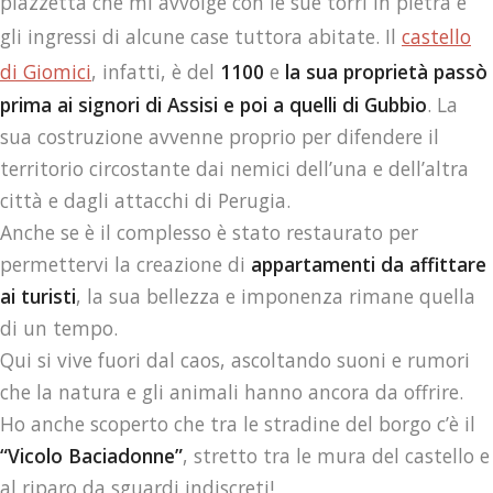
piazzetta che mi avvolge con le sue torri in pietra e
gli ingressi di alcune case tuttora abitate. Il
castello
di Giomici
, infatti, è del
1100
e
la sua proprietà passò
prima ai signori di Assisi e poi a quelli di Gubbio
. La
sua costruzione avvenne proprio per difendere il
territorio circostante dai nemici dell’una e dell’altra
città e dagli attacchi di Perugia.
Anche se è il complesso è stato restaurato per
permettervi la creazione di
appartamenti da affittare
ai turisti
, la sua bellezza e imponenza rimane quella
di un tempo.
Qui si vive fuori dal caos, ascoltando suoni e rumori
che la natura e gli animali hanno ancora da offrire.
Ho anche scoperto che tra le stradine del borgo c’è il
“Vicolo Baciadonne”
, stretto tra le mura del castello e
al riparo da sguardi indiscreti!